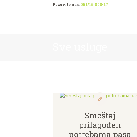
Pozovite nas:
061/15-000-17
Sve usluge
Smeštaj
prilagođen
potrebama pasa