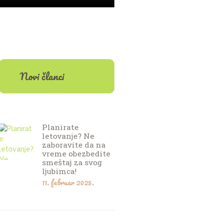
Novi članci
Planirate
letovanje? Ne
zaboravite da na
vreme obezbedite
smeštaj za svog
ljubimca!
11. februar 2025.