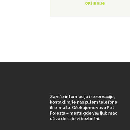
OPŠIRNIJE
Za više informacija i rezervacije,
kontaktirajte nas putem telefona
ili e-maila. Očekujemo vas u Pet
Forestu – mestu gde vaš ljubimac
uživa dok ste vi bezbrižni.