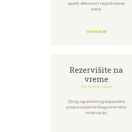
apetit, aktivnost i raspoloženje
pasa.
OPŠIRNIJE
Rezervišite na
vreme
Pet Forest usluge
Zbog ograničenog kapaciteta
preporučujemo blagovremenu
rezervaciju.