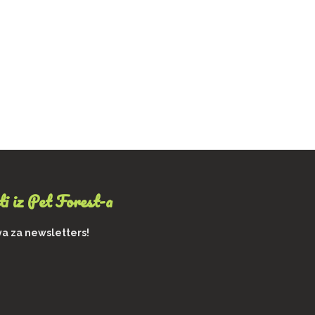
ti iz Pet Forest-a
va za newsletters!