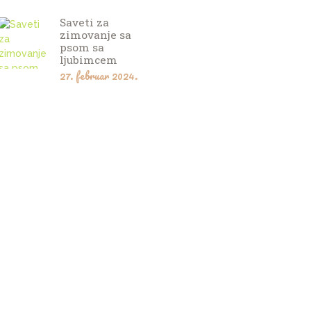
Saveti za
zimovanje sa
psom sa
ljubimcem
27. februar 2024.