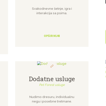
Svakodnevne šetnje, igra i
interakcija sa psima.
OPŠIRNIJE
Dodatne usluge
Pet Forest usluge
Nudimo dresuru, individualnu
negu i posebne tretmane.