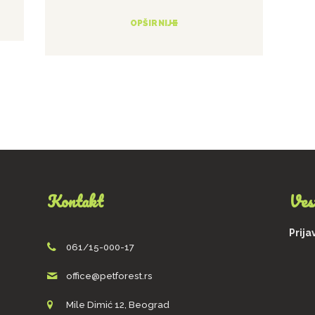
OPŠIRNIJE
Kontakt
Ves
Prija
061/15-000-17
office@petforest.rs
Mile Dimić 12, Beograd