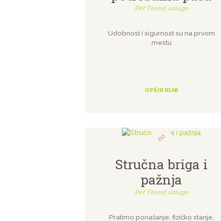
Pet Forest usluge
Udobnost i sigurnost su na prvom
mestu
OPŠIRNIJE
Stručna briga i
pažnja
Pet Forest usluge
Pratimo ponašanje, fizičko stanje,